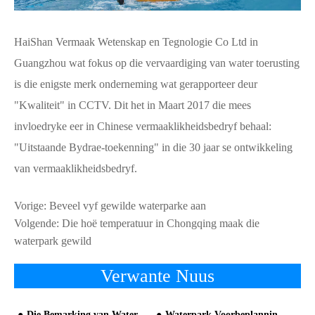
HaiShan Vermaak Wetenskap en Tegnologie Co Ltd in
Guangzhou wat fokus op die vervaardiging van water toerusting
is die enigste merk onderneming wat gerapporteer deur
"Kwaliteit" in CCTV. Dit het in Maart 2017 die mees
invloedryke eer in Chinese vermaaklikheidsbedryf behaal:
"Uitstaande Bydrae-toekenning" in die 30 jaar se ontwikkeling
van vermaaklikheidsbedryf.
Vorige:
Beveel vyf gewilde waterparke aan
Volgende:
Die hoë temperatuur in Chongqing maak die
waterpark gewild
Verwante Nuus
Die Bemarking van Waterpark kan nog steeds speel soos hierdie!
Waterpark Voorbeplanning moet omvattend wees