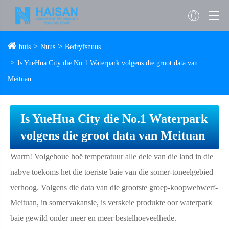
huis
Nuus
Bedryfsnuus
Is YueHua City die No.1 Waterpark volgens die groot data van
Meituan
Is YueHua City die No.1 Waterpark
volgens die groot data van Meituan
Warm! Volgehoue ​​hoë temperatuur alle dele van die land in die
nabye toekoms het die toeriste baie van die somer-toneelgebied
verhoog. Volgens die data van die grootste groep-koopwebwerf-
Meituan, in somervakansie, is verskeie produkte oor waterpark
baie gewild onder meer en meer bestelhoeveelhede.