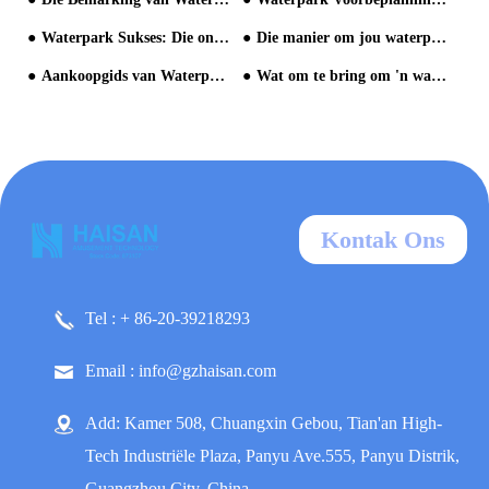
Waterpark Sukses: Die ontwerp van die Perfect Waterpark
Die manier om jou waterpark te bevorder
Aankoopgids van Waterpark Toerusting
Wat om te bring om 'n waterpark te besoek
Kontak Ons
Tel : + 86-20-39218293
Email : info@gzhaisan.com
Add: Kamer 508, Chuangxin Gebou, Tian'an High-
Tech Industriële Plaza, Panyu Ave.555, Panyu Distrik,
Guangzhou City, China