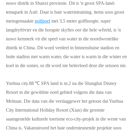
nuwe distrik in Shanxi provinsie. Dit is 'n groot SPA-land-
temapark in Asië. Daar is baie waterintraining. items soos groot
mensgemaakte
golfpoel
met 3,5 meter golfhoogte, super
langdryfrivier en die hoogste skyfies oor die hele wêreld, is 'n
nuwe kenmerk vir die speel van water in die noordwestelike
distrik in China. Dit word verdeel in binnenshuise stadion en
buite stadion met warm water, die water is warm in die winter en
koel in die somer, so dit word nie beïnvloed deur die seisoen nie.
Yuehua city.88 ℃ SPA land is nr.2 na die Shanghai Disney
Resort in die gewildste oord gebied volgens die data van
Meituan. Die data van die verslaggewer het getoon dat Yuehua
City International Holiday Resort (Xian) die grootste
saamgestelde kulturele toerisme eco-city-projek in die weste van
China is. Vakansieoord het baie ondersteunende projekte soos