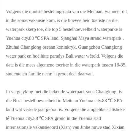
Volgens die nuutste bestellingsdata van die Meituan, wanneer dit
in die somervakansie kom, is die hoeveelheid toeriste na die
waterpark skerp toe, die top 5 bestelhoeveelheid waterparke is
Yuehua city.88 ℃ SPA land, Sjanghai Maya strand waterpark ,
Zhuhai Changlong oseaan koninkryk, Guangzhou Changlong
water park en hoë hitte paradys Bali water wêreld. Volgens die
data is die mees algemene toeriste in die waterpark tussen 16-35,
studente en familie neem 'n groot deel daarvan.
In vergelyking met die bekende waterpark soos Changlong, is
die No.1 bestelhoeveelheid in Meituan Yuehua city.88 ℃ SPA
land wat verlede jaar gebou is. Volgens die amptelike statistieke
lê Yuehua city.88 ℃ SPA grond in die Yuehua stad
internasionale vakansieoord (Xian) van Jinhe nuwe stad Xixian