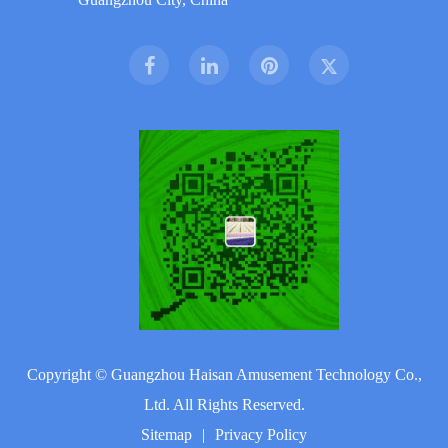
Copyright ©
Guangzhou Haisan Amusement Technology Co.,
Ltd.
All Rights Reserved.
Sitemap
|
Privacy Policy