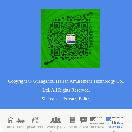
Copyright ©
Guangzhou Haisan Amusement Technology Co.,
Ltd.
All Rights Reserved.
Sitemap
|
Privacy Policy
huis
Oor
produkte
Waterpark
Nuus
diens
markte
Kontak