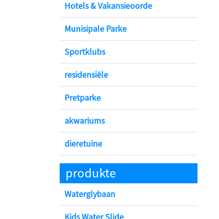
Hotels & Vakansieoorde
Munisipale Parke
Sportklubs
residensiële
Pretparke
akwariums
dieretuine
produkte
Waterglybaan
Kids Water Slide