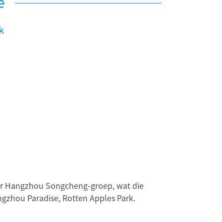
e
k
r Hangzhou Songcheng-groep, wat die
ngzhou Paradise, Rotten Apples Park.