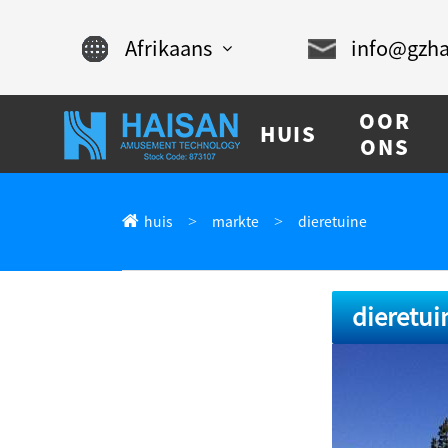
Afrikaans
info@gzha
English
OOR
HUIS
Chinese
ONS
français
huis
markte
dieretuine
Español
русский
dieretui
português
العربية
tiếng việt