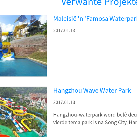
Verwante Projekt
Maleisië 'n 'Famosa Waterpar
2017.01.13
Hangzhou Wave Water Park
2017.01.13
Hangzhou-waterpark word belê deu
vierde tema park is na Song City, Ha