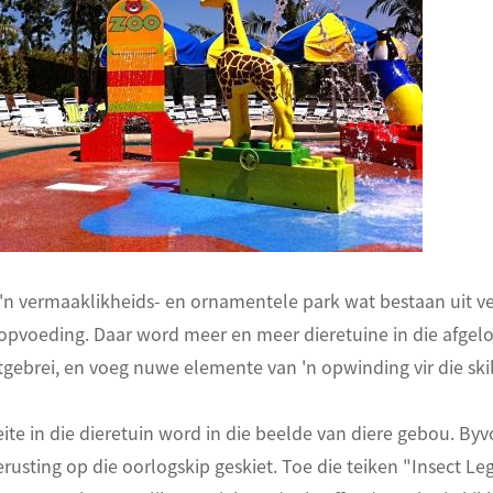
s 'n vermaaklikheids- en ornamentele park wat bestaan ​​uit ve
opvoeding. Daar word meer en meer dieretuine in die afgelo
gebrei, en voeg nuwe elemente van 'n opwinding vir die skil
teite in die dieretuin word in die beelde van diere gebou. B
usting op die oorlogskip geskiet. Toe die teiken "Insect Legio