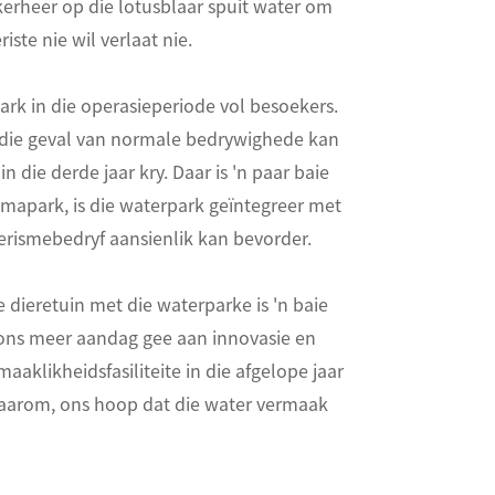
kkerheer op die lotusblaar spuit water om
iste nie wil verlaat nie.
park in die operasieperiode vol besoekers.
In die geval van normale bedrywighede kan
n die derde jaar kry. Daar is 'n paar baie
emapark, is die waterpark geïntegreer met
erismebedryf aansienlik kan bevorder.
 dieretuin met die waterparke is 'n baie
t ons meer aandag gee aan innovasie en
maaklikheidsfasiliteite in die afgelope jaar
 Daarom, ons hoop dat die water vermaak