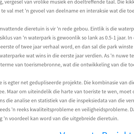
, vergesel van vrolike musiek en doeltreffende taal. Die ki
 te val met 'n gevoel van deelname en interaksie wat die toer
mvattende dieretuin is vir 'n rede gebou. Eintlik is die water
siklus van 'n waterpark is gewoonlik so lank as 0.5-1 jaar. 
 eerste of twee jaar verhaal word, en dan sal die park winste i
aterparke wat wins in die eerste jaar verdien. As 'n nuwe t
n terme van toerismebronne, wat die ontwikkeling van die to
 is egter net gedupliseerde projekte. Die kombinasie van die
e. Maar om uiteindelik die harte van toeriste te wen, moe
ns die analise en statistiek van die inspeksiedata van die ver
steeds 'n reeks kwaliteitsprobleme en veiligheidsprobleme.
ig 'n voordeel kan word van die uitgebreide dieretuin.