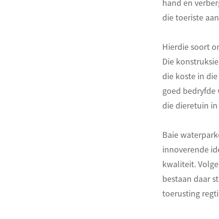
hand en verberg
die toeriste aan
Hierdie soort o
Die konstruksie
die koste in die
goed bedryfde w
die dieretuin i
Baie waterparke
innoverende ide
kwaliteit. Volge
bestaan ​​daar 
toerusting regt