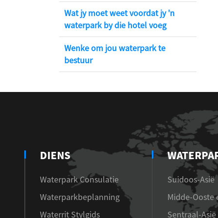
Wat jy moet weet voordat jy 'n
waterpark by die hotel voeg
Wenke om jou waterpark te
bestuur
DIENS
WATERPA
Waterpark Consulatie
Suidoos-Asië
Waterparkbeplanning
Midde-Ooste e
Waterrit Stylgids
Sentraal-Asië