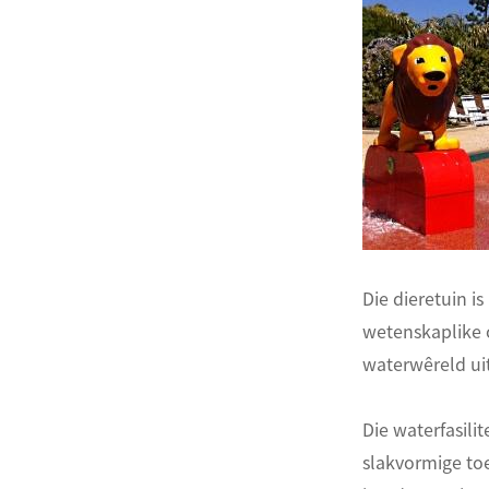
ไทย
Pilipino
Indonesia
Afrikaans
Die dieretuin i
wetenskaplike 
waterwêreld uit
Die waterfasili
slakvormige toer