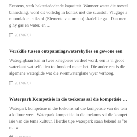
Eerstens, sterk bakteriedodende kapasiteit. Wanneer water die toestel
binnedring, word dit volledig in kontak met die suurstof. Vlugtige a
mmoniak en stikstof (Elemente van ureum) skadelike gas. Dan men
g hy gas en water, en ...
2017/07/07
Verskille tussen ontspanningswaterskyfies en gewone een
Waterglijbaan kan in twee kategorieë verdeel word, een is 'n groot
waterkant wat selfs tien tot honderd meter het. Die ander een is die
algemene waterglide wat die swemwaterglane wyer verhoog.
2017/07/07
Waterpark Kompetisie in die toekoms sal die kompetisie van tema kultuur wees
Waterpark kompetisie in die toekoms sal die kompetisie van die tem
a kultuur wees. Waterpark kompetisie in die toekoms sal die kompet
isie van die tema kultuur. Hierdie tipe waterpark staan ​​bekend as "te
ma w ...