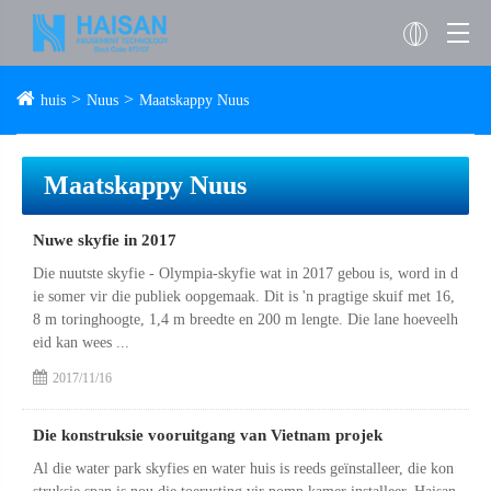
huis
Nuus
Maatskappy Nuus
Maatskappy Nuus
Nuwe skyfie in 2017
Die nuutste skyfie - Olympia-skyfie wat in 2017 gebou is, word in d
ie somer vir die publiek oopgemaak. Dit is 'n pragtige skuif met 16,
8 m toringhoogte, 1,4 m breedte en 200 m lengte. Die lane hoeveelh
eid kan wees ...
2017/11/16
Die konstruksie vooruitgang van Vietnam projek
Al die water park skyfies en water huis is reeds geïnstalleer, die kon