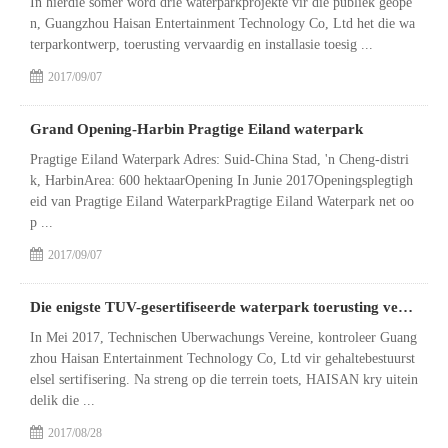
In hierdie somer word drie waterparkprojekte vir die publiek geope
n, Guangzhou Haisan Entertainment Technology Co, Ltd het die wa
terparkontwerp, toerusting vervaardig en installasie toesig ...
2017/09/07
Grand Opening-Harbin Pragtige Eiland waterpark
Pragtige Eiland Waterpark Adres: Suid-China Stad, 'n Cheng-distri
k, HarbinArea: 600 hektaarOpening In Junie 2017Openingsplegtigh
eid van Pragtige Eiland WaterparkPragtige Eiland Waterpark net oo
p ...
2017/09/07
Die enigste TUV-gesertifiseerde waterpark toerusting vervaardiger in China-Haisan
In Mei 2017, Technischen Uberwachungs Vereine, kontroleer Guang
zhou Haisan Entertainment Technology Co, Ltd vir gehaltebestuurst
elsel sertifisering. Na streng op die terrein toets, HAISAN kry uitein
delik die ...
2017/08/28