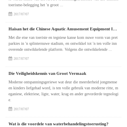
toerisme-belegging het 'n groot ...
2017/07/07
Haisan het die Chinese Aquatic Amusement Equipment Industry "Oscars
Met die eise van toeriste en tegniese kanse kom nuwe vorm van pret
parkies in 'n splinternuwe stadium, en ontwikkel tot 'n ten volle inn
overende ontwikkelende platform. Volgens die ontwikkelende ...
2017/07/07
Die Veiligheidskennis van Groot Vermaak
Moderne ontspanningsgeriewe wat deur die meerderheid jongmense
en kinders liefgehad word, is ten volle gebruik van moderne ritte, m
eganiese, elektriese, ligte, water, krag en ander gevorderde tegnologi
e.
2017/07/07
Wat is die voordele van waterbehandelingstoerusting?