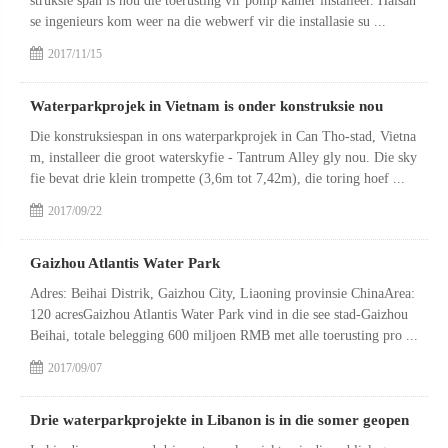
struksie span is nou die toerusting vir pomp kamer installeer. Haisan
se ingenieurs kom weer na die webwerf vir die installasie su ...
2017/11/15
Waterparkprojek in Vietnam is onder konstruksie nou
Die konstruksiespan in ons waterparkprojek in Can Tho-stad, Vietna
m, installeer die groot waterskyfie - Tantrum Alley gly nou. Die sky
fie bevat drie klein trompette (3,6m tot 7,42m), die toring hoef ...
2017/09/22
Gaizhou Atlantis Water Park
Adres: Beihai Distrik, Gaizhou City, Liaoning provinsie ChinaArea:
120 acresGaizhou Atlantis Water Park vind in die see stad-Gaizhou
Beihai, totale belegging 600 miljoen RMB met alle toerusting pro ...
2017/09/07
Drie waterparkprojekte in Libanon is in die somer geopen