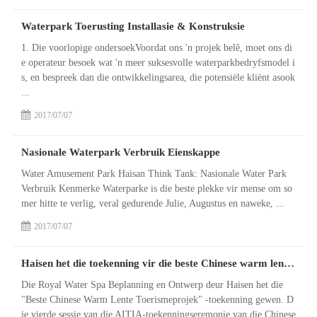
Waterpark Toerusting Installasie & Konstruksie
1. Die voorlopige ondersoekVoordat ons 'n projek belê, moet ons di
e operateur besoek wat 'n meer suksesvolle waterparkbedryfsmodel i
s, en bespreek dan die ontwikkelingsarea, die potensiële kliënt asook
...
2017/07/07
Nasionale Waterpark Verbruik Eienskappe
Water Amusement Park Haisan Think Tank: Nasionale Water Park
Verbruik Kenmerke Waterparke is die beste plekke vir mense om so
mer hitte te verlig, veral gedurende Julie, Augustus en naweke, ...
2017/07/07
Haisen het die toekenning vir die beste Chinese warm lente toerismeprojek gewen
Die Royal Water Spa Beplanning en Ontwerp deur Haisen het die
"Beste Chinese Warm Lente Toerismeprojek" -toekenning gewen. D
ie vierde sessie van die AITIA-toekenningseremonie van die Chinese