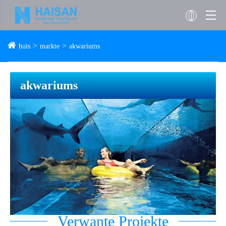
huis
markte
akwariums
akwariums
Verwante Projekte