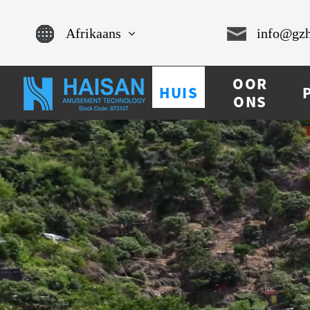
Afrikaans
info@gzh
English
OOR
HUIS
Chinese
ONS
français
Español
русский
português
العربية
tiếng việt