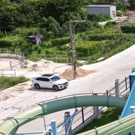
ไทย
Pilipino
Indonesia
Afrikaans