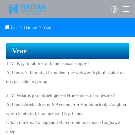
huis
Oor ons
Vrae
Vrae
1. V: Is jy 'n fabriek of handelsmaatskappy?
A: Ons is 'n fabriek. U kan deur die webwerf kyk of skakel na
ons plaaslike regering.
2. V: Waar is jou fabriek geleë? Hoe kan ek daar besoek?
A: Ons fabriek adres is18 Avenue, Shi Hai Industrial, Conghua
warm lente stad, Guangzhou City, China.
U kan direk na Guangzhou Baiyun Internasionale Lughawe
vlieg.