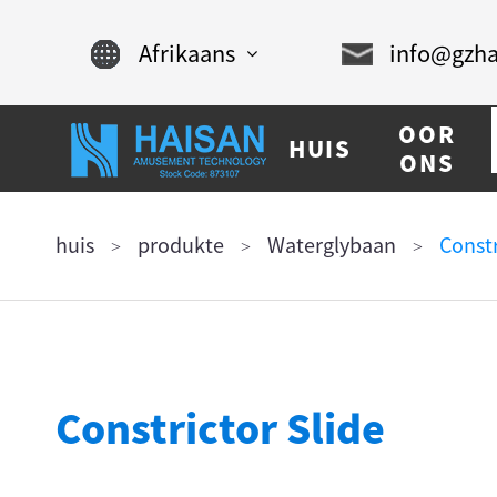
Afrikaans
info@gzha
English
OOR
HUIS
Chinese
ONS
français
huis
produkte
Waterglybaan
Constr
Español
русский
português
Constrictor Slide
العربية
tiếng việt