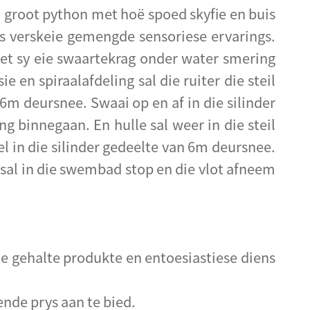
'n groot python met hoë spoed skyfie en buis
rs verskeie gemengde sensoriese ervarings.
met sy eie swaartekrag onder water smering
ie en spiraalafdeling sal die ruiter die steil
 6m deursnee. Swaai op en af ​​in die silinder
ng binnegaan. En hulle sal weer in die steil
el in die silinder gedeelte van 6m deursnee.
 sal in die swembad stop en die vlot afneem
ste gehalte produkte en entoesiastiese diens
ende prys aan te bied.