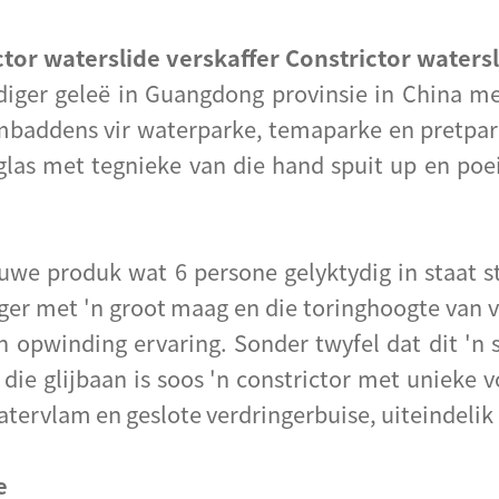
ctor waterslide verskaffer Constrictor waters
diger geleë in Guangdong provinsie in China me
embaddens vir waterparke, temaparke en pretpar
lglas met tegnieke van die hand spuit up en poei
uwe produk wat 6 persone gelyktydig in staat ste
inger met 'n groot maag en die toringhoogte van 
 opwinding ervaring. Sonder twyfel dat dit 'n s
 die glijbaan is soos 'n constrictor met unieke 
atervlam en geslote verdringerbuise, uiteindelik 
e