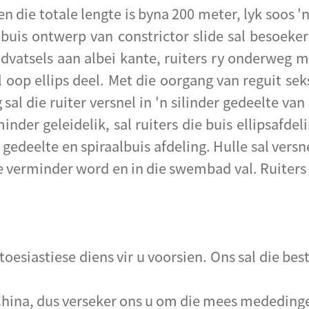
en die totale lengte is byna 200 meter, lyk soos 
 buis ontwerp van constrictor slide sal besoeke
andvatsels aan albei kante, ruiters ry onderweg 
al oop ellips deel. Met die oorgang van reguit seks
sal die ruiter versnel in 'n silinder gedeelte van
nder geleidelik, sal ruiters die buis ellipsafdeli
 gedeelte en spiraalbuis afdeling. Hulle sal versn
e verminder word en in die swembad val. Ruiters
toesiastiese diens vir u voorsien. Ons sal die be
n China, dus verseker ons u om die mees mededing