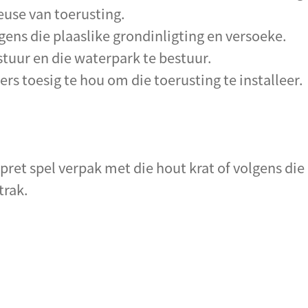
keuse van toerusting.
gens die plaaslike grondinligting en versoeke.
stuur en die waterpark te bestuur.
rs toesig te hou om die toerusting te installeer.
ret spel verpak met die hout krat of volgens die
trak.