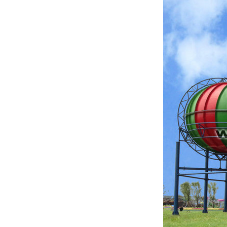
ไทย
Pilipino
Indonesia
Afrikaans