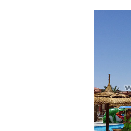
ไทย
Pilipino
Indonesia
Afrikaans