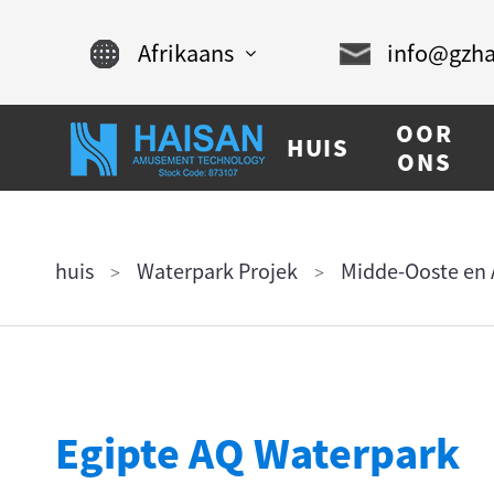
Afrikaans
info@gzha
English
OOR
HUIS
Chinese
ONS
français
Español
huis
Waterpark Projek
Midde-Ooste en 
русский
português
العربية
Egipte AQ Waterpark
tiếng việt