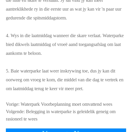
die hitte en skare te verslaan. Jy sal vind jy kan meer
aantreklikhede ry in die eerste uur as wat jy kan vir 'n paar uur
gedurende die spitsmiddagstorm.
4. Wys in die laatmiddag wanneer die skare verlaat. Waterparke
bied dikwels laatmiddag of vroeë aand toegangsafslag om laat
aankoms te beloon.
5. Baie waterparke laat weer inskrywing toe, dus jy kan dit
oorweeg om vroeg te kom, die middel van die dag te vertrek en
om laatmiddag terug te keer vir meer pret.
Vorige:
Waterpark Voorbeplanning moet omvattend wees
Volgende:
Belegging in waterparke is geleidelik geneig om
rasioneel te wees