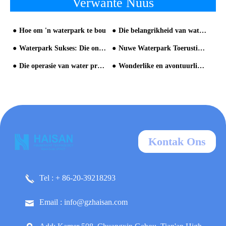
Verwante Nuus
Hoe om 'n waterpark te bou
Die belangrikheid van waterparks se operasionele bestuur vanaf die uitsig op Chimelong Water Park
Waterpark Sukses: Die ontwerp van die Perfect Waterpark
Nuwe Waterpark Toerusting is goed ontwikkel
Die operasie van water pretpark moet aandag gee aan twee besonderhede
Wonderlike en avontuurlike waterpark-Aqualand
Kontak Ons
Tel : + 86-20-39218293
Email : info@gzhaisan.com