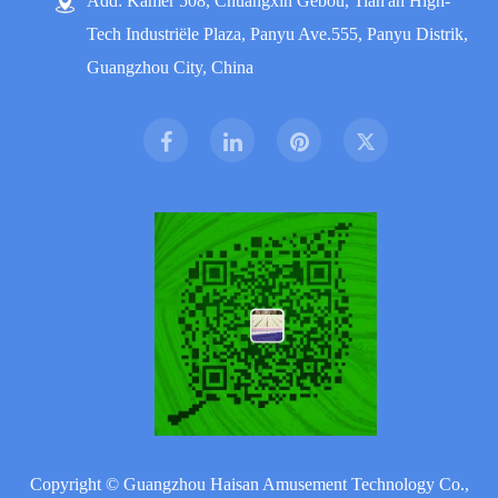
Add: Kamer 508, Chuangxin Gebou, Tian'an High-
Tech Industriële Plaza, Panyu Ave.555, Panyu Distrik,
Guangzhou City, China
Copyright ©
Guangzhou Haisan Amusement Technology Co.,