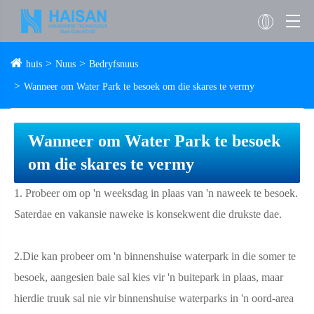
huis
Nuus
Bedryfsnuus
Wanneer om Water Park te besoek om die skares te vermy
Wanneer om Water Park te besoek
om die skares te vermy
1. Probeer om op 'n weeksdag in plaas van 'n naweek te besoek.
Saterdae en vakansie naweke is konsekwent die drukste dae.
2.Die kan probeer om 'n binnenshuise waterpark in die somer te
besoek, aangesien baie sal kies vir 'n buitepark in plaas, maar
hierdie truuk sal nie vir binnenshuise waterparks in 'n oord-area