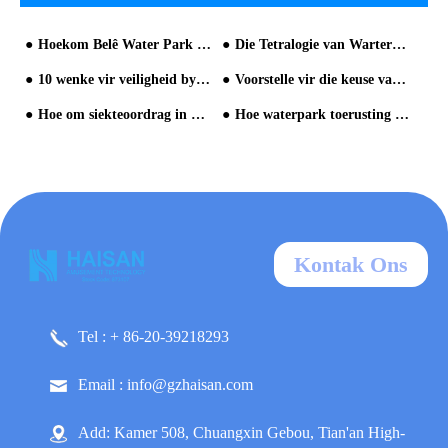
Hoekom Belê Water Park Sal So Populêr wees?
Die Tetralogie van Warter Parks 'Maketing Promotion in Peak Period
10 wenke vir veiligheid by die waterpark
Voorstelle vir die keuse van die toerusting Vervaardiger van Water Pretpark
Hoe om siekteoordrag in waterpark te voorkom
Hoe waterpark toerusting te kies?
Kontak Ons
Tel : + 86-20-39218293
Email : info@gzhaisan.com
Add: Kamer 508, Chuangxin Gebou, Tian'an High-