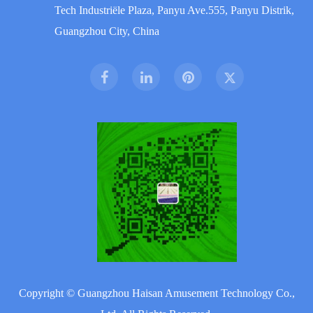
Tech Industriële Plaza, Panyu Ave.555, Panyu Distrik,
Guangzhou City, China
Copyright ©
Guangzhou Haisan Amusement Technology Co.,