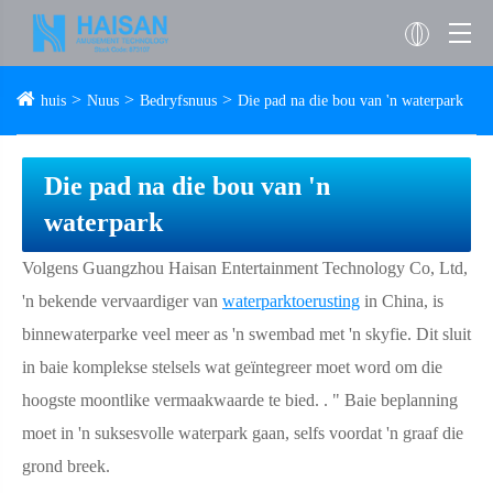
huis
Nuus
Bedryfsnuus
Die pad na die bou van 'n waterpark
Die pad na die bou van 'n
waterpark
Volgens Guangzhou Haisan Entertainment Technology Co, Ltd,
'n bekende vervaardiger van
waterparktoerusting
in China, is
binnewaterparke veel meer as 'n swembad met 'n skyfie. Dit sluit
in baie komplekse stelsels wat geïntegreer moet word om die
hoogste moontlike vermaakwaarde te bied. . " Baie beplanning
moet in 'n suksesvolle waterpark gaan, selfs voordat 'n graaf die
grond breek.