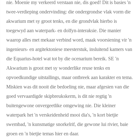
nie. Moenie my verkeerd verstaan ​​nie, dis goed! Dit is basies 'n
twee-verdieping ondervinding: die ondergrondse vlak vorm die
akwarium met sy groot tenks, en die grondvlak hierbo is
toegewyd aan waterpark- en dolfyn-interaksie. Die manier
waarop alles met mekaar verbind word, maak voorsiening vir 'n
ingenieurs- en argitektoniese meesterstuk, insluitend kamers van
die Equarius-hotel wat tot by die ocenarium bereik. SE 'n
Akwarium is groot met sy wonderlike reuse tenks en
opvoedkundige uitstallings, maar ontbreek aan karakter en tema.
Miskien was dit nooit die bedoeling nie, maar afgesien van die
goed vervaardigde skipbreukskerm, is dit nie regtig 'n
buitengewone onvergeetlike omgewing nie. Die kleiner
waterpark het 'n verskeidenheid mooi dia's, 'n kort bietjie
swembad, 'n kunsmatige snorkelrif, die gewone lui rivier, baie
groen en 'n bietjie temas hier en daar.