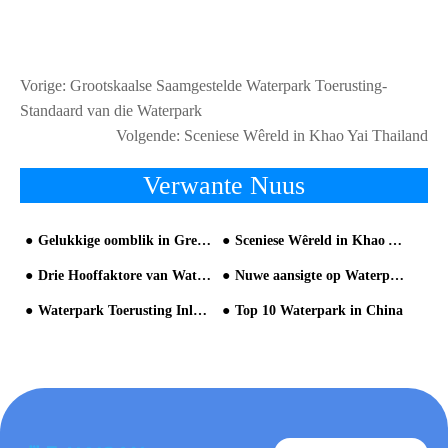
Vorige:
Grootskaalse Saamgestelde Waterpark Toerusting-
Standaard van die Waterpark
Volgende:
Sceniese Wêreld in Khao Yai Thailand
Verwante Nuus
Gelukkige oomblik in Greenery Water Park Kyao Yai
Sceniese Wêreld in Khao Yai Thailand
Drie Hooffaktore van Waterpark Belegging
Nuwe aansigte op Waterpark Belegging en Konstruksie
Waterpark Toerusting Inleiding en Industriële Standaard
Top 10 Waterpark in China