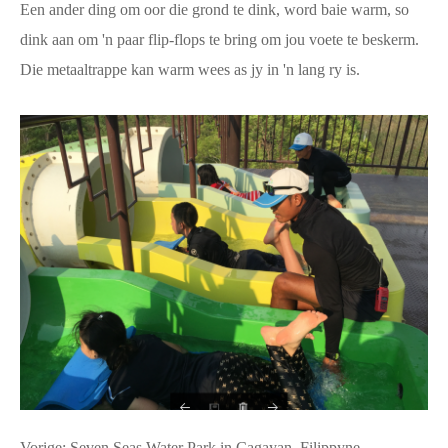
Een ander ding om oor die grond te dink, word baie warm, so
dink aan om 'n paar flip-flops te bring om jou voete te beskerm.
Die metaaltrappe kan warm wees as jy in 'n lang ry is.
Vorige:
Seven Seas Water Park in Cagayan, Filippyne