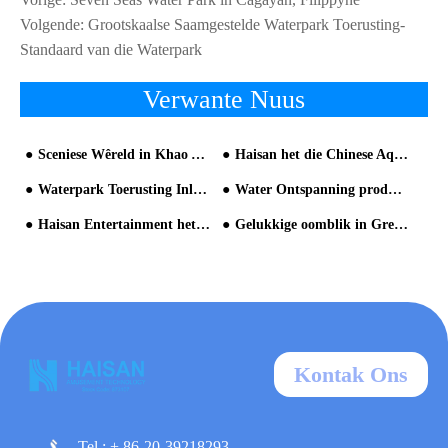
Volgende:
Grootskaalse Saamgestelde Waterpark Toerusting-
Standaard van die Waterpark
Verwante Nuus
Sceniese Wêreld in Khao Yai Thailand
Haisan het die Chinese Aquatic Amusement Equipment Industry "Oscars
Waterpark Toerusting Inleiding en Industriële Standaard
Water Ontspanning produksie-Haishan
Haisan Entertainment het die sterkste produksie kapasiteit
Gelukkige oomblik in Greenery Water Park Kyao Yai
Kontak Ons
Tel : + 86-20-39218293