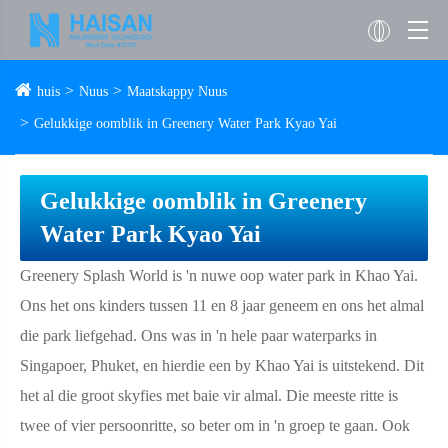
huis
Nuus
Maatskappy Nuus
Gelukkige oomblik in Greenery Water Park Kyao Yai
Gelukkige oomblik in Greenery
Water Park Kyao Yai
Greenery Splash World is 'n nuwe oop water park in Khao Yai.
Ons het ons kinders tussen 11 en 8 jaar geneem en ons het almal
die park liefgehad. Ons was in 'n hele paar waterparks in
Singapoer, Phuket, en hierdie een by Khao Yai is uitstekend. Dit
het al die groot skyfies met baie vir almal. Die meeste ritte is
twee of vier persoonritte, so beter om in 'n groep te gaan. Ook