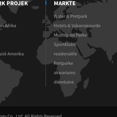
RK PROJEK
MARKTE
Water & Pretpark
n Afrika
Hotels & Vakansieoorde
Munisipale Parke
Sportklubs
Suid-Amerika
residensiële
Pretparke
akwariums
dieretuine
y Co., Ltd.
All Rights Reserved.