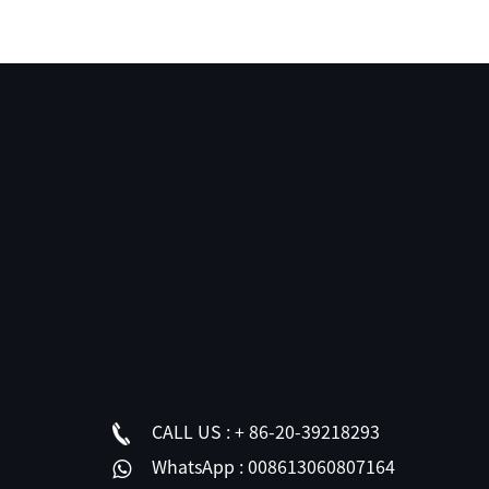
ไทย
Pilipino
Indonesia
Afrikaans
CALL US :
+ 86-20-39218293
WhatsApp :
008613060807164