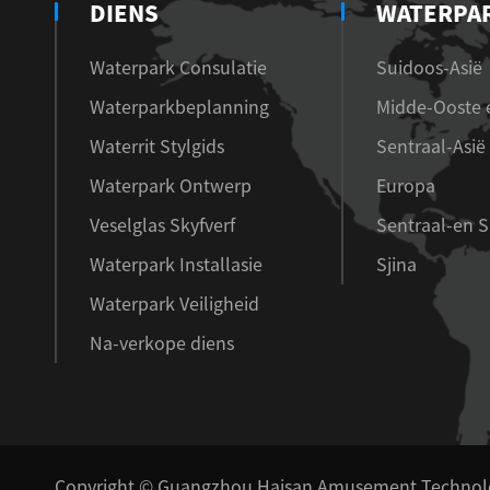
DIENS
WATERPA
Waterpark Consulatie
Suidoos-Asië
Waterparkbeplanning
Midde-Ooste e
Waterrit Stylgids
Sentraal-Asië
Waterpark Ontwerp
Europa
Veselglas Skyfverf
Sentraal-en 
Waterpark Installasie
Sjina
Waterpark Veiligheid
Na-verkope diens
Copyright ©
Guangzhou Haisan Amusement Technolog