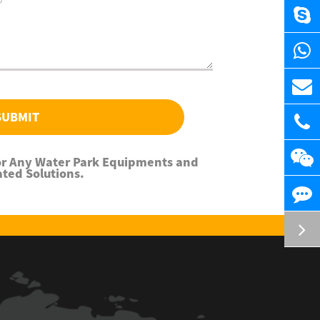
SUBMIT
For Any Water Park Equipments and
ated Solutions.